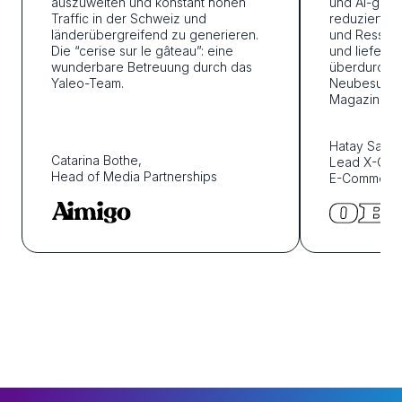
auszuweiten und konstant hohen
und AI-gener
Traffic in der Schweiz und
reduzierte u
länderübergreifend zu generieren.
und Ressou
Die “cerise sur le gâteau”: eine
und lieferte
wunderbare Betreuung durch das
überdurchsch
Yaleo-Team.
Neubesucher
Magazin.”
Hatay Sanc
Catarina Bothe,
Lead X-Cha
Head of Media Partnerships
E-Commerc