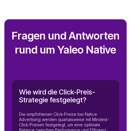
bewiesen, wie sich gutes Content Marketing direkt mit
Abverkauf kombinieren lässt – und wie mit Native Ads
Qualified Leads
Landing Page
neue, qualitative Kundschaft dafür generiert wird.
Neubesucher-Rate
Conversion
Collect
Fragen und Antworten
AI Optimisation
rund um Yaleo Native
Wie wird die Click-Preis-
Strategie festgelegt?
Die empfohlenen Click-Preise bei Native
Advertising werden quartalsweise mit Mindest-
Click-Preisen festgelegt, um eine optimale
Balance zwischen Performance und Effizienz